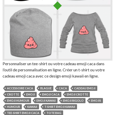
Personnaliser un tee-shirt ou votre cadeau emoji caca dans
l’outil de personnalisation en ligne. Créer un t-shirt ou votre
cadeau emoji caca avec ce design emoji kawaii en ligne.
ACCESSOIRE CACA
BLAGUE
CACA
CADEAU EMOJI
CROTTE
EMOJI
EMOJI CACA
EMOJI CROTTE
EMOJI HUMOUR
EMOJI KAWAII
EMOJI RIGOLO
EMOJIS
HUMOUR
KAWAII
T-SHIRT EMOJI KAWAII
TEE-SHIRT EMOJI CACA
TOTE BAG