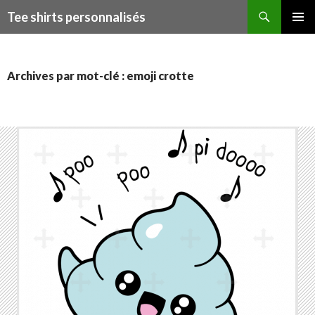
Recherche
Tee shirts personnalisés
ALLER
MENU
AU
PRINCI
CONTENU
Archives par mot-clé : emoji crotte