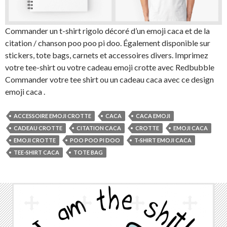
Commander un t-shirt rigolo décoré d’un emoji caca et de la
citation / chanson poo poo pi doo. Également disponible sur
stickers, tote bags, carnets et accessoires divers. Imprimez
votre tee-shirt ou votre cadeau emoji crotte avec Redbubble
Commander votre tee shirt ou un cadeau caca avec ce design
emoji caca .
ACCESSOIRE EMOJI CROTTE
CACA
CACA EMOJI
CADEAU CROTTE
CITATION CACA
CROTTE
EMOJI CACA
EMOJI CROTTE
POO POO PI DOO
T-SHIRT EMOJI CACA
TEE-SHIRT CACA
TOTE BAG