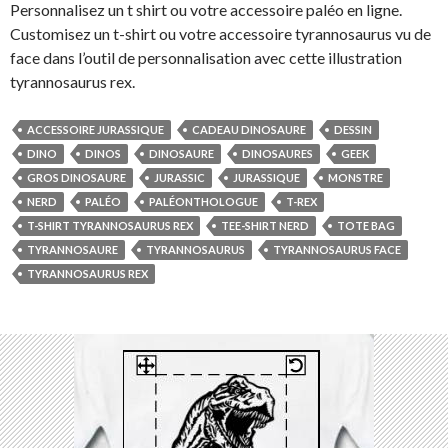
Personnalisez un t shirt ou votre accessoire paléo en ligne.
Customisez un t-shirt ou votre accessoire tyrannosaurus vu de
face dans l’outil de personnalisation avec cette illustration
tyrannosaurus rex.
ACCESSOIRE JURASSIQUE
CADEAU DINOSAURE
DESSIN
DINO
DINOS
DINOSAURE
DINOSAURES
GEEK
GROS DINOSAURE
JURASSIC
JURASSIQUE
MONSTRE
NERD
PALÉO
PALÉONTHOLOGUE
T-REX
T-SHIRT TYRANNOSAURUS REX
TEE-SHIRT NERD
TOTE BAG
TYRANNOSAURE
TYRANNOSAURUS
TYRANNOSAURUS FACE
TYRANNOSAURUS REX