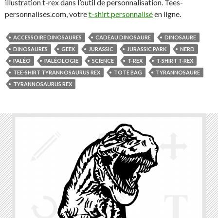
illustration t-rex dans l’outil de personnalisation. Tees-
personnalises.com, votre
t-shirt personnalisé
en ligne.
ACCESSOIRE DINOSAURES
CADEAU DINOSAURE
DINOSAURE
DINOSAURES
GEEK
JURASSIC
JURASSIC PARK
NERD
PALÉO
PALÉOLOGIE
SCIENCE
T-REX
T-SHIRT T-REX
TEE-SHIRT TYRANNOSAURUS REX
TOTE BAG
TYRANNOSAURE
TYRANNOSAURUS REX